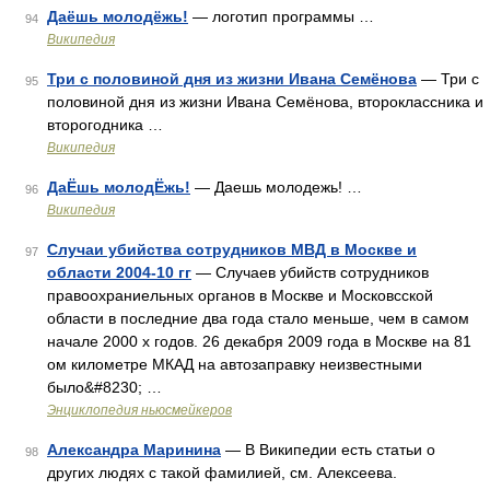
Даёшь молодёжь!
— логотип программы …
94
Википедия
Три с половиной дня из жизни Ивана Семёнова
— Три с
95
половиной дня из жизни Ивана Семёнова, второклассника и
второгодника …
Википедия
ДаЁшь молодЁжь!
— Даешь молодежь! …
96
Википедия
Случаи убийства сотрудников МВД в Москве и
97
области 2004-10 гг
— Случаев убийств сотрудников
правоохраниельных органов в Москве и Московсской
области в последние два года стало меньше, чем в самом
начале 2000 х годов. 26 декабря 2009 года в Москве на 81
ом километре МКАД на автозаправку неизвестными
было&#8230; …
Энциклопедия ньюсмейкеров
Александра Маринина
— В Википедии есть статьи о
98
других людях с такой фамилией, см. Алексеева.