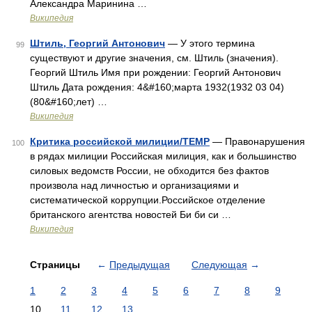
Александра Маринина …
Википедия
Штиль, Георгий Антонович
— У этого термина
99
существуют и другие значения, см. Штиль (значения).
Георгий Штиль Имя при рождении: Георгий Антонович
Штиль Дата рождения: 4&#160;марта 1932(1932 03 04)
(80&#160;лет) …
Википедия
Критика российской милиции/TEMP
— Правонарушения
100
в рядах милиции Российская милиция, как и большинство
силовых ведомств России, не обходится без фактов
произвола над личностью и организациями и
систематической коррупции.Российское отделение
британского агентства новостей Би би си …
Википедия
Страницы
←
Предыдущая
Следующая
→
1
2
3
4
5
6
7
8
9
10
11
12
13